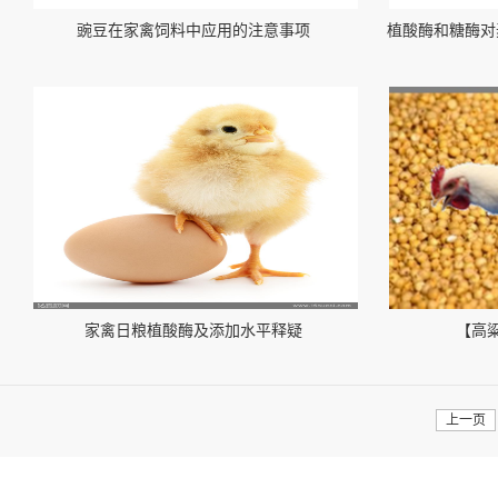
豌豆在家禽饲料中应用的注意事项
家禽日粮植酸酶及添加水平释疑
【高
上一页