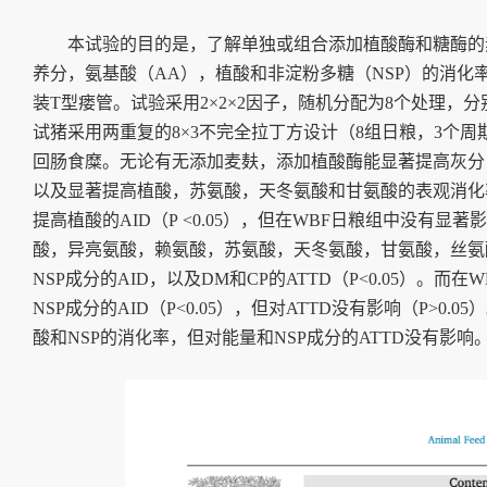
本试验的目的是，了解单独或组合添加植酸酶和糖酶的
养分，氨基酸（
AA
），植酸和非淀粉多糖（
NSP
）的消化
装
T
型瘘管。试验采用
2×2×2
因子，随机分配为
8
个处理，分
试猪采用两重复的
8×3
不完全拉丁方设计（
8
组日粮，
3
个周
回肠食糜。无论有无添加麦麸，添加植酸酶能显著提高灰分
以及显著提高植酸，苏氨酸，天冬氨酸和甘氨酸的表观消化
提高植酸的
AID
（
P
<0.05
），但在
WBF
日粮组中没有显著影
酸，异亮氨酸，赖氨酸，苏氨酸，天冬氨酸，甘氨酸，丝氨
NSP
成分的
AID
，以及
DM
和
CP
的
ATTD
（
P<
0.05
）。而在
W
NSP
成分的
AID
（
P<
0.05
），但对
ATTD
没有影响
（
P
>0.05
）
酸和
NSP
的消化率，但对能量和
NSP
成分的
ATTD
没有影响