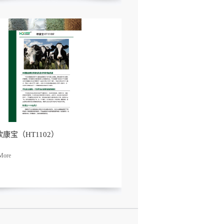
欧康宝（HT1102）
了解
更多