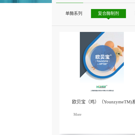
单酶系列
复合酶制剂
欧贝宝（鸡）（YounzymeTM)
了解
更多