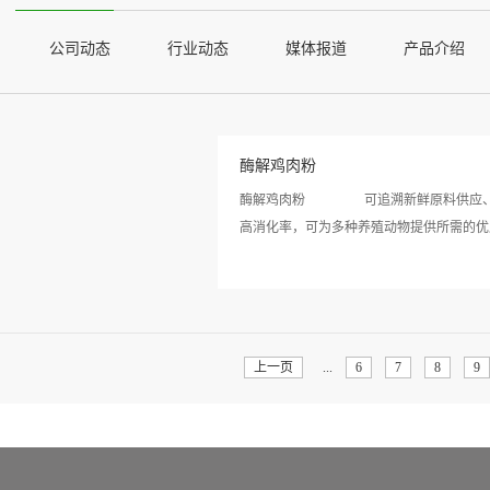
公司动态
行业动态
媒体报道
产品介绍
酶解鸡肉粉
酶解鸡肉粉 可追溯新鲜原料供应、冷
高消化率，可为多种养殖动物提供所需的优质
看详
等必需氨基酸。鸡肉粉中尤为丰富的钙、磷
情>>
动物、宠物伴侣、毛皮动物以及畜禽动物都
骨，这些禽类为100%通过检疫并批准屠宰
上一页
...
6
7
8
9
率；3、产品经过控温灭菌熟化，生产工序