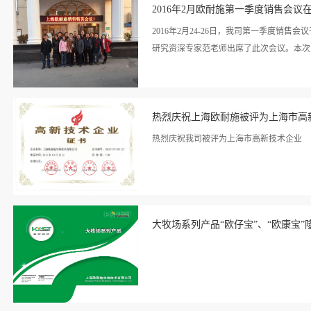
情>>
2016年2月欧耐施第一季度销售会议
预期超出55%，净利润比预期超出82%，
2016年2月24-26日，我司第一季度
研究资深专家范老师出席了此次会议。本次
看详
总就第一季度销售业绩做了总结和展望，各
情>>
热烈庆祝上海欧耐施被评为上海市高
术总监蔡青和博士指出了2016年企业发展
量；重市场、抓质量”作了战略部署，他指
热烈庆祝我司被评为上海市高新技术企业
让企业拜托成本经营和价格竞争的困境，建
的产品欧金宝单酶系列蛋白酶HT300和大牧
看详
情>>
大牧场系列产品“欧仔宝”、“欧康宝”
看详