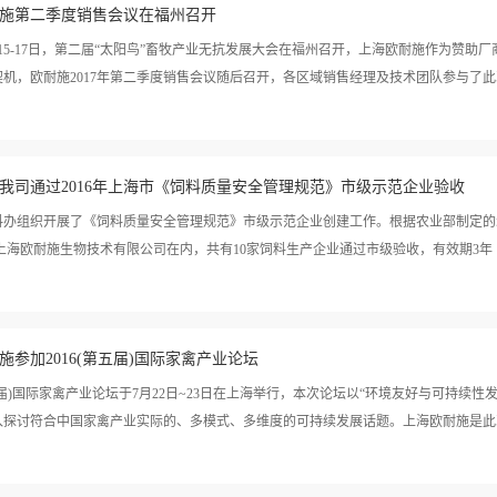
欧耐施第二季度销售会议在福州召开
4月15-17日，第二届“太阳鸟”畜牧产业无抗发展大会在福州召开，上海欧耐施作为赞
机，欧耐施2017年第二季度销售会议随后召开，各区域销售经理及技术团队参与了此次
上，欧耐施销售总监胡总结并点评了第二季度销售业绩，分析了销售中存在的问题并提
我司通过2016年上海市《饲料质量安全管理规范》市级示范企业验收
得到了广泛认可。技术团队就我司幼龄动物酶HP100和欧金宝蛋白酶HT300研究进
料办组织开展了《饲料质量安全管理规范》市级示范企业创建工作。根据农业部制定的
上海欧耐施生物技术有限公司在内，共有10家饲料生产企业通过市级验收，有效期3年（201
）。http://www.shac.gov.cn/xxgk/xxgkml/snwgzyw/xumu/201612/t20161214_1623233.h
施参加2016(第五届)国际家禽产业论坛
第五届)国际家禽产业论坛于7月22日~23日在上海举行，本次论坛以“环境友好与可持续
入探讨符合中国家禽产业实际的、多模式、多维度的可持续发展话题。上海欧耐施是此次论