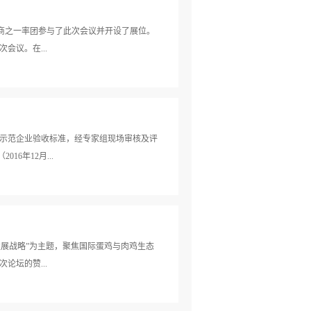
助厂商之一率团参与了此次会议并开设了展位。
会议。在...
出了解决方案；公司销售精英分享了自己的
展作以总结，并针对相关技术要点进行了分享
示范企业验收标准，经专家组现场审核及评
6年12月...
tml
性发展战略”为主题，聚焦国际蛋鸡与肉鸡生态
坛的赞...