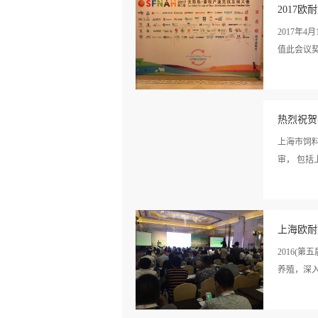
情>>
2017
2017年
值此会议契
看详
销售层面
情>>
热烈祝贺
业务理念并
和探讨。
上海市饲
审， 包括
看详
至2019年12月
情>>
上海欧耐
2016(
养殖，深
看详