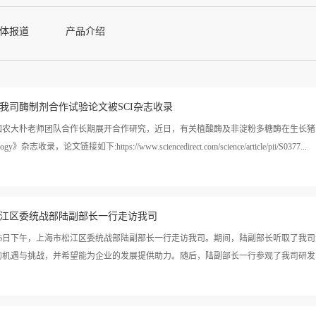
体报道
产品介绍
我司酶制剂合作试验论文被SCI杂志收录
农大朴老师团队合作长期展开合作研究，近日，有关植酸酶及非淀粉多糖酶在生长猪日粮中的应用论
ology》杂志收录，论文链接如下:https://www.sciencedirect.com/science/article/pii/S0377...
550
江区委统战部陆副部长一行走访我司
年7月6日下午，上海市松江区委统战部陆副部长一行走访我司。期间，陆副部长听取了我
的机遇与挑战，并希望能为企业的发展提供助力。随后，陆副部长一行参观了我司研发实验
酶制剂助力绿色健康养殖点赞。