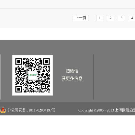
行的身影，那是属于这个春天独有的风景，
情>>
后方的饲料生产企业，我们明白身上的责任
努力。复工之前积极筹备相关防控工作：复
上一页
1
2
3
4
快生产，稳定市场供应的同时，定期对厂区
上海欧耐施生物技术有限公司，必定全力与“
到来。这个被按下的暂停键，终将会被更美
扫微信
获更多信息
沪公网安备 31011702004197号
Copyright ©2005 - 2013 上