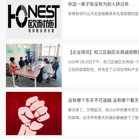
情>>
你这一辈子有没有为别人拼过命……
幸得有你们山河无恙致敬革命先辈致敬抗疫
看详
情>>
【企业简讯】松江区副区长周诚视察
2020年3月20日下午，松江区副区长周
工后的疫情防控。并肯定了公司在饲料产业
看详
，蔡青和总经理代表公司对区政府各级领导
情>>
没有哪个冬天不可逾越,没有哪个春
从上至下全力的支持，大大增强了公司稳步
春天来了，万物复苏。而2020年的春天
的美味。似乎所有春天的美好都被按下了暂
看详