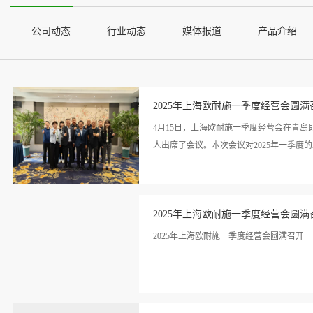
公司动态
行业动态
媒体报道
产品介绍
2025年上海欧耐施一季度经营会圆满
4月15日，上海欧耐施一季度经营会在青
人出席了会议。本次会议对2025年一季度的
看详
划和部署，这将为公司稳步实现高质量发展
情>>
2025年上海欧耐施一季度经营会圆满
的工作成果和不足进行了全面回顾，同时深
前行公司高层领导与各部门负责人汇聚一起
2025年上海欧耐施一季度经营会圆满召开
目标与战略规划。团队活动：自然风光 激
人员轻装上阵，一起奔赴自然，享受美景，
状况，他指出，一季度在业务拓展、管理优
看详
于厚积薄发、机遇在握的关键时期，鼓励全