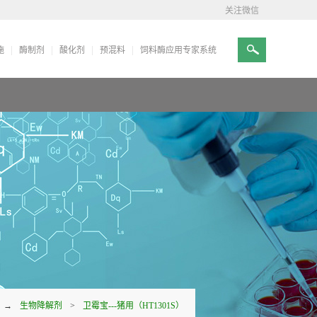
关注微信
施
酶制剂
酸化剂
预混料
饲料酶应用专家系统
→
生物降解剂
>
卫霉宝---猪用（HT1301S）