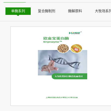
单酶系列
复合酶制剂
酶解原料
大牧场系