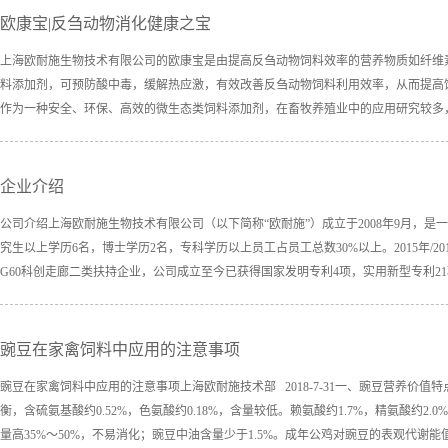
欧康宝|反刍动物消化健康之宝
上海欧耐施生物技术有限公司的欧康宝是由提高反刍动物饲料效率的营养物质如纤维
料添加剂，可预防酸中毒，缓解热应激，有效改善反刍动物饲料利用效率，从而提高饲
作为一种安全、环保、高效的微生态类饲料添加剂，在畜牧养殖业中的应用研究较多，
企业介绍
公司介绍上海欧耐施生物技术有限公司（以下简称“欧耐施”）成立于2008年9月，
究生以上学历6名，博士学历2名，专科学历以上员工占员工总数30%以上。2015年/20
G60科创走廊二类扶持企业，公司成立至今已获得国家发明专利4项，实用新型专利21项
豌豆在家禽饲料中应用的注意事项
豌豆在家禽饲料中应用的注意事项上海欧耐施技术部 2018-7-31一、豌豆营养价值
衡，含硫氨基酸约0.52%，色氨酸约0.18%，含量较低。赖氨酸约1.7%，精氨酸约2
量高35%～50%，不易消化；豌豆中油含量少于1.5%。成年公鸡对豌豆的表观代谢能值.