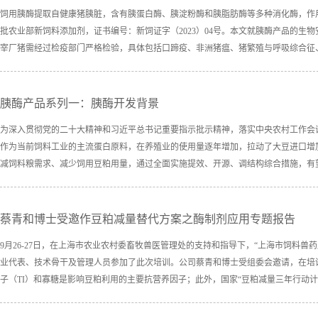
饲用胰酶提取自健康猪胰脏，含有胰蛋白酶、胰淀粉酶和胰脂肪酶等多种消化酶，作用位
批农业部新饲料添加剂，证书编号：新饲证字（2023）04号。本文就胰酶产品的生
宰厂猪需经过检疫部门严格检验，具体包括口蹄疫、非洲猪瘟、猪繁殖与呼吸综合征、
胰酶产品系列一：胰酶开发背景
为深入贯彻党的二十大精神和习近平总书记重要指示批示精神，落实中央农村工作会议
作为当前饲料工业的主流蛋白原料，在养殖业的使用量逐年增加，拉动了大豆进口增
减饲料粮需求、减少饲用豆粕用量，通过全面实施提效、开源、调结构综合措施，有望大
蔡青和博士受邀作豆粕减量替代方案之
酶制剂
应用专题报告
9月26-27日，在上海市农业农村委畜牧兽医管理处的支持和指导下，“上海市饲料
业代表、技术骨干及管理人员参加了此次培训。公司蔡青和博士受组委会邀请，在培训
子（TI）和寡糖是影响豆粕利用的主要抗营养因子；此外，国家“豆粕减量三年行动计划