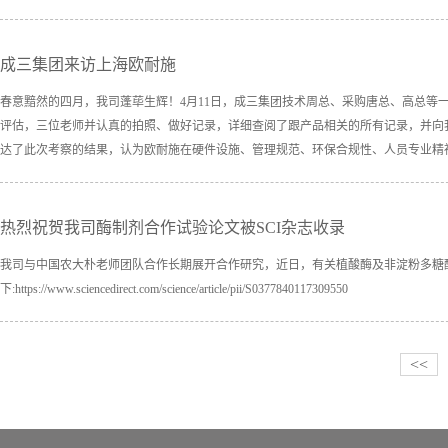
成三集团来访上海欧耐施
春意黯然的四月，我司蓬荜生辉！4月11日，成三集团技术周总、采购唐总、高总等
评估，三位老师并认真的拍照、做好记录，详细查阅了跟产品相关的所有记录，并向
达了此次考察的结果，认为欧耐施在硬件设施、管理规范、环保合规性、人员专业精神
热烈祝贺我司
酶制剂
合作试验论文被SCI杂志收录
我司与中国农大朴老师团队合作长期展开合作研究，近日，有关植酸酶及非淀粉多糖酶在生长猪日粮中的
下:https://www.sciencedirect.com/science/article/pii/S0377840117309550
<<