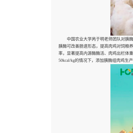
中国农业大学呙于明老师团队对胰
胰酶可改善肠道形态，提高肉鸡对饲粮
率，显著提高内源酶酶活、肉鸡出栏体
50kcal/kg的情况下，添加胰酶组肉