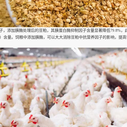
因子，添加胰酶处理后的豆粕，其胰蛋白酶抑制因子含量显著降低79.8%
6.3%）含量。饲粮中添加胰酶，可以大大消除豆粕中抗营养因子的影响，