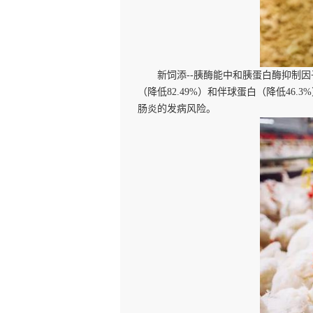
新饲添
--胰酶能中和胰蛋白酶抑制
（降低82.49%）和伴球蛋白（降低4
肠炎的发病风险。