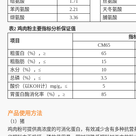
组氨酸
1.71
丝氨酸
苯丙氨酸
2.21
天冬氨酸
缬氨酸
3.36
脯氨酸
表2 鸡肉粉主要指标分析保证值
指
项目
CM65
粗蛋白（%），≥
65
粗脂肪（%），≤
15
水分（%），≤
10
总磷（%），≤
3.5
酸价（以KOH计）mg/g，≤
5
胃蛋白酶消化率（%），≥
85
产品使用方法
（1）猪
鸡肉粉可提供高浓度的可消化蛋白，有效减少含有多种抗营