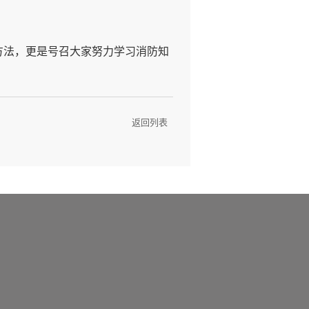
方
法
，
更
是
号
召
大
家
努
力
学
习
消
防
知
返回列表