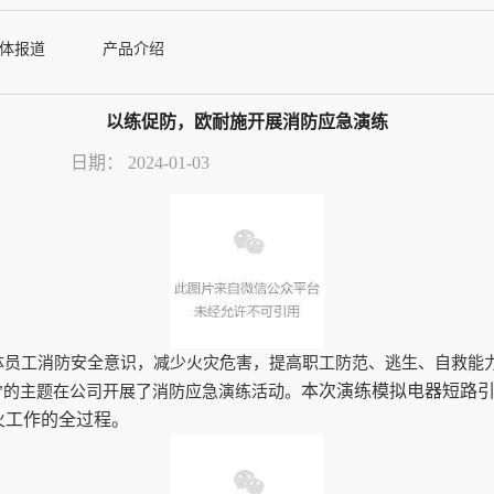
体报道
产品介绍
以练促防，欧耐施开展消防应急演练
日期：
2024-01-03
体
员
工
消
防
安
全
意
识
，
减
少
火
灾
危
害
，
提
高
职
工
防
范
、
逃
生
、
自
救
能
本
次
演
练
模
拟
电
器
短
路
”
的
主
题
在
公
司
开
展
了
消
防
应
急
演
练
活
动
。
火
工
作
的
全
过
程
。