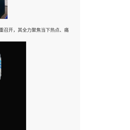
中心隆重召开，其全力聚焦当下热点、痛