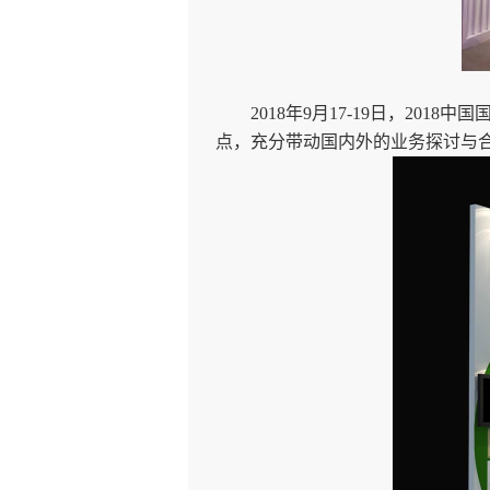
2018年9月17-19日，2018中
点，充分带动国内外的业务探讨与