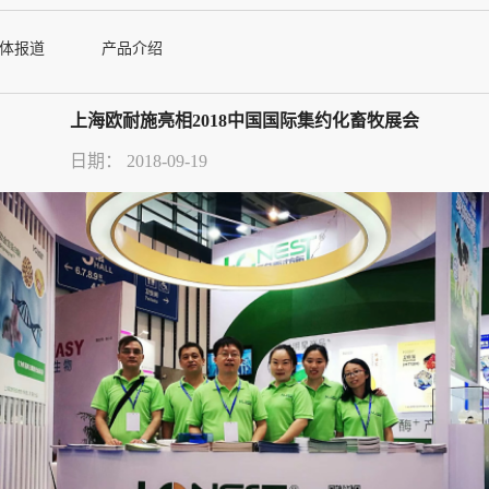
体报道
产品介绍
上海欧耐施亮相2018中国国际集约化畜牧展会
日期：
2018-09-19