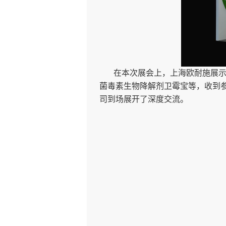
在本次展会上，上海欧耐施展示了
菌毒素生物降解剂卫霉宝等，收到
司到场展开了深度交流。