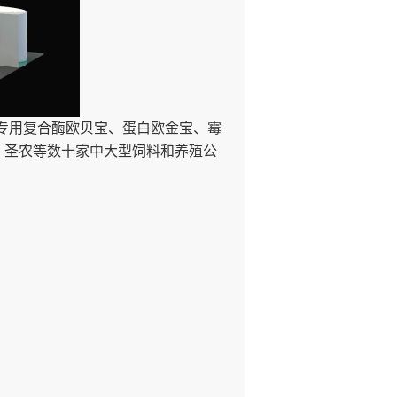
专用复合酶欧贝宝、蛋白欧金宝、霉
、圣农等数十家中大型饲料和养殖公