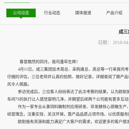
公司动态
行业动态
媒体报道
产品介绍
成三
日期：
2018-04
春意黯然的四月，我司蓬荜生辉！
4月11日，成三集团技术周总、采购唐总、高总等一行来我司
仔细的评估，三位老师并认真的拍照、做好记录，详细查阅了跟产品
风令人佩服。
参访完成后，三位客人纷纷表达了此次考察的结果，认为欧耐
车间7S的执行让人感觉窗明几净，并期望后续两个公司能有更多互
作为一家专业从事饲料酶制剂应用研发、非发酵核心原酶生产、
经营理念，注重实效、关注环保，靠产品品质占领市场、以优质服务
欧耐施有资源和能力满足广大客户的需求，欢迎更多的客户朋