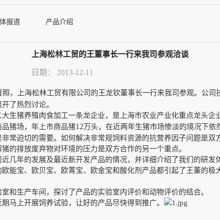
体报道
产品介绍
上海松林工贸的王董事长一行来我司参观洽谈
日期：
2013-12-11
普照，上海松林工贸有限公司的王龙钦董事长一行来我司参观。公司
展开了热烈讨论。
二大生猪养殖肉食加工一条龙企业，是上海市农业产业化重点龙头企
12
商品猪场，年上市商品猪
万头，在近两年生猪市场惨淡的境况下依
是非常迫切的需要。如何解决非常规饲料资源的抗营养因子问题是双
解猪的排放废弃物对环境的压力是双方合作的另一个重点。
司近几年的发展及最近新开发产品的情况，并详细介绍了我们的研发
的欧能宝、欧贝宝、欧菁宝、欧金宝和酸化剂产品都引起了王董的极
验室和生产车间，探讨了产品的实验室内评价和动物评价的结合。
近期马上开展饲养试验，让好的产品尽快得到推广。