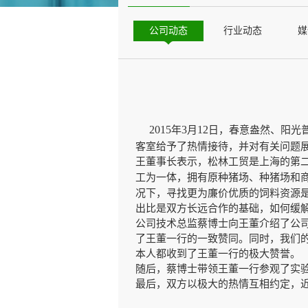
公司动态
行业动态
媒
2015
3
12
年
月
日，春意盎然、阳光
客室给予了热情接待，并对有关问题
王董事长表示，松林工贸是上海的第
工为一体，拥有原种猪场、种猪场和
况下，寻找更为廉价优质的饲料资源
出比是双方长远合作的基础，如何缓
公司技术总监蔡博士向王董介绍了公
了王董一行的一致赞同。同时，我们
本人都收到了王董一行的极大赞誉。
随后，蔡博士带领王董一行参观了实
最后，双方以极大的热情互相约定，