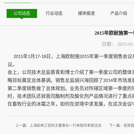
公司动态
行业动态
媒体报道
产品介绍
2015年欧耐施
日期：
2015-01
年
月
日，上海欧耐施
年第一季度销售会议
2015
1
17-18
2015
议。
会上，公司技术总监蔡青和博士介绍了第一季度公司的整体
略目标奠定总体基调。销售总监胡兴海回顾了
年市场发
2014
第二季度销售做了总体规划。业务员对所辖区域第一季度的
时，技术团队还就我司酶制剂及酸化剂产品情况进行了重点
在畜牧行业的冰霜之年，如何在逆境中求发展，在这次会议
上一篇：
上海松林工贸的王董事长一行来我司参观洽谈
下一篇：
祝贺我