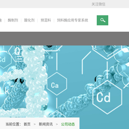
关注微信
施
酶制剂
酸化剂
预混料
饲料酶应用专家系统
当前位置：
首页
>
新闻资讯
>
公司动态