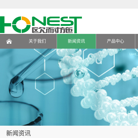
关于我们
新闻资讯
产品中心
页
新闻资讯