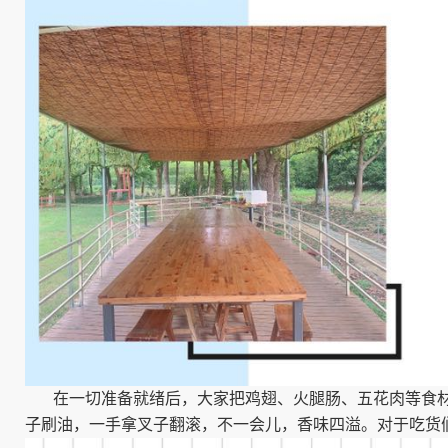
在一切准备就绪后，大家把鸡翅、火腿肠、五花肉等食材
子刷油，一手拿叉子翻滚，不一会儿，香味四溢。对于吃货