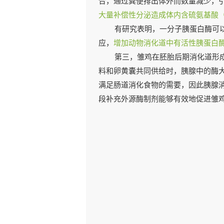
合，通过粪便排出体外而数量减少，
大量补偿性分泌造成体内含硫氨基酸
有研究表明，一分子胰蛋白酶可
应，
增加动物消化道中有活性胰蛋白
第三，雏鸡在胚胎后期消化道形
料和卵黄囊共同供给时，胰腺中的酶
满足肠道消化食物的需要，因此胰腺
段补充外源酶制剂能够有效地促进雏