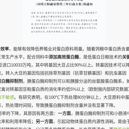
用效率
，能够有效降低养殖业对蛋白原料用量。随着饲粮中蛋白质含
正常生产水平，配合饲料中
添加高效蛋白酶
，是低蛋白日粮技术的
关
大豆进口10033万吨，其中转基因大豆占比90%以上。转基因技术可
束。转入大豆的基因包括抗除草剂基因（抗草甘膦基因）和抗虫基因
蛋白酶抑制剂
，
胰蛋白酶抑制剂可以和胰腺分泌的丝氨酸蛋白酶系，
家禽对转基因豆粕蛋白质的消化率约低5%以上（欧耐施内部研究数据
加不敏感
。有研究表明，在100℃下热处理80分钟以上，大豆原料中
行，热处理时间短，导致胰蛋白酶抑制剂含量并没有显著下降。
用率的下降，其原因有两方面：
一方面
，胰蛋白酶抑制剂可和小肠液
化率和利用率降低；
另一方面
，引起动物体蛋白质内源性消耗。是由