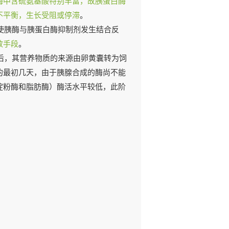
酶中含硫氨基酸特别丰富，故胰蛋白酶
不平衡，生长受阻或停滞
。
使胰酶与胰蛋白酶抑制剂发生结合反
效手段
。
后，其营养物质的来源由卵黄囊转为饲
的最初几天，由于胰腺合成的酶尚不能
淀粉酶和脂肪酶）酶活水平较低，此阶