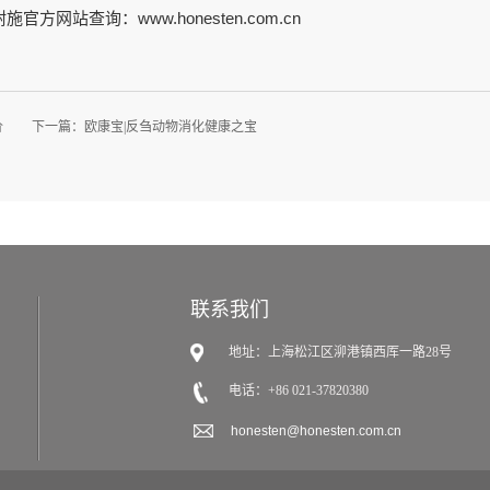
网站查询：www.honesten.com.cn
价
下一篇：
欧康宝|反刍动物消化健康之宝
联系我们
地址：
上海松江区泖港镇西厍一路28号
电话：+86
021-37820380
honesten@honesten.com.cn