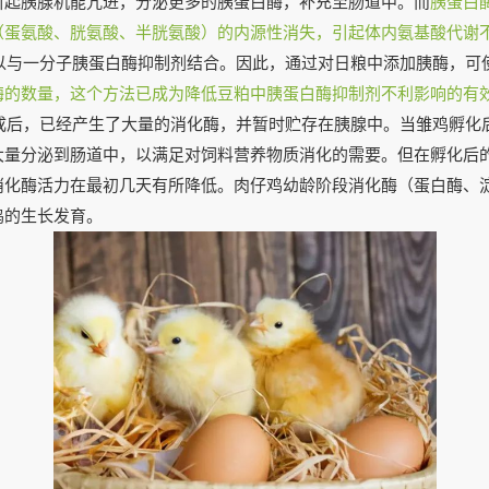
引起胰腺机能亢进，分泌更多的胰蛋白酶，补充至肠道中。而
胰蛋白
（蛋氨酸、胱氨酸、半胱氨酸）的内源性消失，引起体内氨基酸代谢
以与一分子胰蛋白酶抑制剂结合。因此，通过对日粮中添加胰酶，可
酶的数量，这个方法已成为降低豆粕中胰蛋白酶抑制剂不利影响的有
成后，已经产生了大量的消化酶，并暂时贮存在胰腺中。当雏鸡孵化
大量分泌到肠道中，以满足对饲料营养物质消化的需要。但在孵化后
消化酶活力在最初几天有所降低。肉仔鸡幼龄阶段消化酶（蛋白酶、
鸡的生长发育。