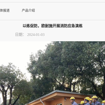
体报道
产品介绍
以练促防，欧耐施开展消防应急演练
日期：
2024-01-03