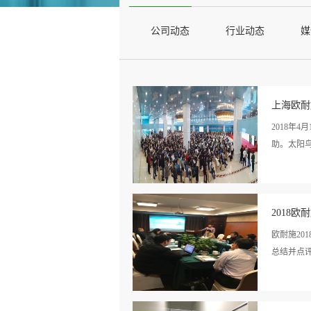
公司动态
行业动态
媒
上海欧耐
2018年
助。太阳鸟
看详
威观点，
情>>
2018
业交流互
欧耐施20
总结并点
看详
总结了半