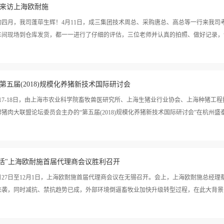
来访上海欧耐施
展汇报，并针对相关技术要点进行了分享和探讨。
的四月，我司蓬荜生辉！4月11日，成三集团技术周总、采购唐总、高总等一行来我司
车间现场到仓库发货，都一一进行了仔细的评估，三位老师并认真的拍照、做好记录，详
所有记录，并向我们了解了公司的经营状况和未来的发展规划，严谨专业的作风令人佩
第五届(2018)规模化养猪新技术国际研讨会
果，认为欧耐施在硬件设施、管理规范、环保合规性、人员专业精神等方面都达到了优
望后续两个公司能有更多互动交流的机会。作为一家专业从事饲料酶制剂应用研发、非
3月17-18日，由上海市农业科学院畜牧兽医研究所、上海生猪业行业协会、上海种猪
业，我们始终秉承“诚信、专业、创新、合作”的企业经营理念，注重实效、关注环保
猪肉大联盟论坛委员会主办的“第五届(2018)规模化养猪新技术国际研讨会”在杭州盛泰开
理念是“永远为客户省一点”。欧耐施有资源和能力满足广大客户的需求，欢迎更多的客
利召开。来自全国各地的业内嘉宾400余人参加本次盛会，华中农业大学陈焕春院士受
生活"上海欧耐施首届代理商会议胜利召开
书记、纪委书记徐伟林以及上海市农业科学院畜牧兽医研究所副所长谈永松先生为本次
“猪群健康及其综合调控(管理、营养)技术”作了精彩纷呈的报告，并同期举办“规模化
11月27日至12月1日，上海欧耐施首届代理商会议在无锡召开。会上，上海欧耐施总
母猪营养与关键问题解决方案”和“无抗养殖技术”等四场专题论坛，交流并探讨适合国内
来袭，同时减抗、禁抗趋势已成，外部环境倒逼畜牧业加快升级转型过程，在此大背景下，
代表在生产实践中进行参考。 我司技术研发总监朱博士就《蛋白酶在猪日粮中的应
了内源蛋白酶在蛋白质消化中的关键作用，同时强调了商业化蛋白酶应用中应关注的生