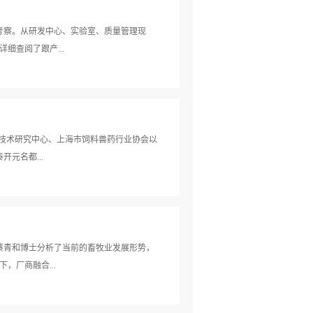
考察。从研发中心、实验室、质量管理现
细查阅了跟产...
服。参访完成后，三位客人纷纷表达了此次
秀等级，生产车间7S的执行让人感觉窗明几
发酵核心原酶生产、酶制剂及预混料销售高
工程技术研究中心、上海市饲料兽药行业协会以
，靠产品品质占领市场、以优质服务回报市
元名都...
户朋友来我司做客！
邀出席本次论坛并作报告。上海市农业科学
研讨会致开幕辞。 本次论坛邀请专家30
猪场疾病预防技术”、“猪场批次管理关键技
经理蔡青和博士分析了当前的畜牧业发展形势，
规模化猪场的母猪营养等方面的技术与方案，
厂商融合...
用进展》做报告。报告首先从动物消化生理
理条件。其次围绕商业蛋白酶的应用发展历