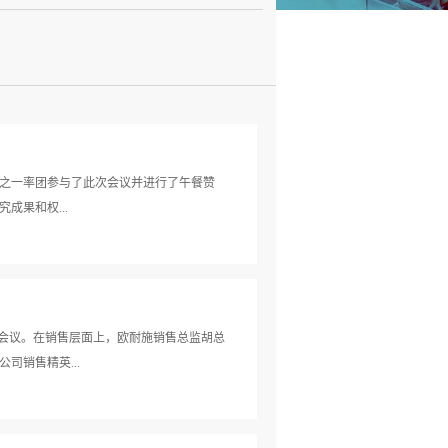
助厂商之一率团参与了此次会议并进行了午餐赞
成果和权...
”为主题，旨在搭建国内外知名专家、优秀企
同迎接畜牧产业发展新格局。
此次会议。在销售层面上，欧耐施销售总监胡总
销售精英...
产品霉菌毒素降解剂及乳化剂产品进行了先