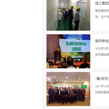
情>>
成三集团
期研究进
春意黯然
场、生产
看详
品相关的
情>>
我司参加
考察的结
净，并期
2018年
新技术企
及中国品牌
场，客户
看详
大酒店胜
情>>
"酶•好
院党委副
余人，围绕
2017年
术”、“
环保风暴
以供参会
层面介绍
看详