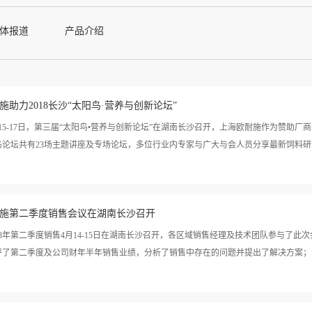
体报道
产品介绍
施助力2018长沙“太阳鸟·营养与创新论坛”
4月15-17日，第三届“太阳鸟•营养与创新论坛”在湖南长沙召开，上海欧耐施作为赞
论坛共有23场主题讲座及专场论坛，多位行业内专家与广大与会人员分享最新饲料研究
探讨畜牧饲料行业供给侧结构性改革的新趋势和新问题。此次大会以“让科技流动起来
欧耐施第二季度销售会议在湖南长沙召开
通的平台，面对日益严峻的畜牧产业新形势，交流应对新常态下的科技与创新方案，共
18年第二季度销售4月14-15日在湖南长沙召开，各区域销售经理及技术团队参与了
评了第二季度及公司财年半年销售业绩，分析了销售中存在的问题并提出了解决方案；公司
年的得与失，对下半年的区域大客户进行了调整和规划。技术团队就我司即将推出的新