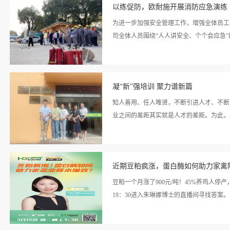
情>>
势、需求及解决方案，蔡总强...
以练促防，欧耐施开展消防应急演练
为进一步加强安全管理工作，增强全体员工
司全体人员围绕“人人讲安全、个个会应急”
看详
引发火灾，进行现场人员组织扑救、紧急疏
情>>
凝“新”强培训 聚力谱新篇
生、疏散进行演习，过程中专人摄像，到达
现场，现场员工听从指令，用湿毛巾、手帕
知人善用、任人唯贤，不断引进人才、不断
汇报人员疏散、遇险情况。公司职员姜海（
业之间的差距其实就是人才的差距。为此，上
的逃生行为。姜海在对消防演习进行点评随
水带，争分夺秒控制火情，扑灭火源。随后
看详
监对此次消防演练作总结，张总强调：安全
年7月，又是一年新人报到时，公司延续以
情>>
平安安下班。张伟祥总监对本次消防演练作
近期豆粕疯涨，蛋白酶如何助力家禽
月3日上午，公司总经理蔡青和先生会见了
人）、本科（1人）毕业生。蔡总发表讲话
豆粕一个月涨了900元/吨！45%养鸡人停
响。同时对新员工做出指示和要求，鼓励大
19：30进入朱琳娜博士的直播间寻找答案。
客户服务，以客户为中心。蔡总的讲话给背
别在技术部、生产部核心员工的带领下参观
看详