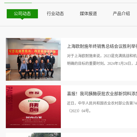
公司动态
行业动态
媒体报道
产品介绍
上海欧耐施年终销售总结会议胜利举
对于上海欧耐施来说，2023是充满挑战
明确的目标的重要时刻。2024年1月24日
看详
分享成功经验，激励团队迎接未来的挑战。
情>>
喜报！我司胰酶获批农业部新饲料添
术团队分享他们的独特见解和经验，为我们指
家授课 理论支撑1. 蛋鸡应激主题授课来
近日，中华人民共和国农业农村部公告第7
蛋鸡应激的相关措施”等3方面，完整地就“
（2023）04号。
题授课来自扬州大学的王洪荣教授，从“瘤
述，从动物营养的角度出发，深入浅出地为参
看详
20242024销售：“升级与蝶变”蔡青和总