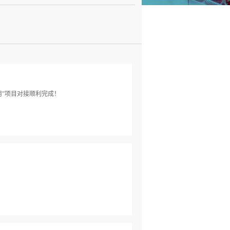
”项目对接顺利完成！