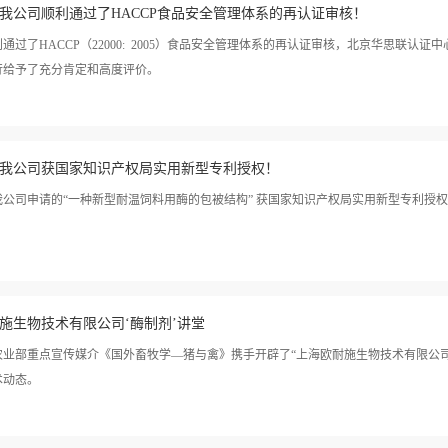
我公司顺利通过了HACCP食品安全管理体系的再认证审核！
通过了HACCP（22000: 2005）食品安全管理体系的再认证审核，北京华思联认证
行给予了充分肯定和高度评价。
我公司获国家知识产权局实用新型专利授权！
我公司申请的“一种新型耐温饲料用酶的包被结构” 获国家知识产权局实用新型专利授
施生物技术有限公司‘酶制剂’讲堂
农业部重点宣传媒介《国外畜牧学—猪与禽》携手开辟了“上海欧耐施生物技术有限公司
术动态。