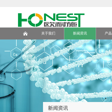
关于我们
新闻资讯
产品
页
新闻资讯