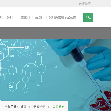
关注微信
施
酶制剂
酸化剂
预混料
饲料酶应用专家系统
当前位置：
首页
>
新闻资讯
>
公司动态