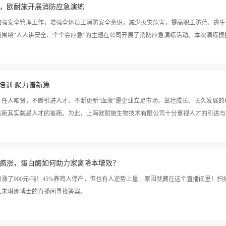
解决方案，蔡总强...
，欧耐施开展消防应急演练
加强安全管理工作，增强全体员工消防安全意识，减少火灾危害，提高职工防范、逃生、
围绕“人人讲安全、个个会应急”的主题在公司开展了消防应急演练活动。本次演练模拟电
，进行现场人员组织扑救、紧急疏散以及配合消防部门开展灭火工作的全过程。吉金霞
强培训 聚力谱新篇
进行演习，过程中专人摄像，到达安全地点后，回放现场逃生视频，以小组讨论的方式
场员工听从指令，用湿毛巾、手帕捂住口鼻，弯腰按照疏散路线有序撤离到安全地点，
、任人唯贤，不断引进人才、不断更新“血液”是企业立足市场、茁壮成长、长久发展
疏散、遇险情况。公司职员姜海（前消防员）对本次消防演练中存在的优点与不足进行
距其实就是人才的差距。为此，上海欧耐施生物技术有限公司十分重视人才的引进与培养。
为。姜海在对消防演习进行点评随后就灭火器材使用进行了专项演习。姜海先向大家示
分夺秒控制火情，扑灭火源。随后大家模拟火灾现场进行实地演练，掌握消防器材的使用。
消防演练作总结，张总强调：安全无小事，大家在日常工作过程中，一定要严格遵循操
又是一年新人报到时，公司延续以往重视新人的传统，在公司为刚走出大学即将走上岗位
班。张伟祥总监对本次消防演练作总结我们加强应急演练的目的，就是践行演为练，练为
疯涨，蛋白酶如何助力家禽降本增效？
午，公司总经理蔡青和先生会见了来自扬州大学、南京农业大学、青岛农业大学、安徽
科（1人）毕业生。蔡总发表讲话，详细介绍了上海欧耐施发展史及未来规划，更是分
涨了900元/吨！45%养鸡人停产，但也有人逆势上量…原因就藏在这个直播间里！扫描
对新员工做出指示和要求，鼓励大家在职场中要充满正能量，并不断保持学习热情，以
进入朱琳娜博士的直播间寻找答案。
，以客户为中心。蔡总的讲话给背井离乡，刚踏上职场的小伙伴们指明了方向，剥开了
部、生产部核心员工的带领下参观了实验室、生产车间；同时各部门负责人开展了安全