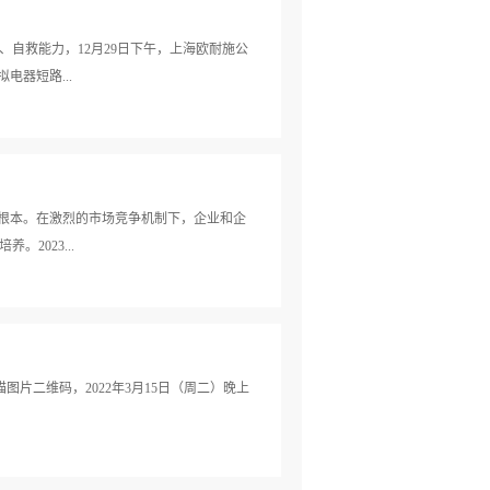
自救能力，12月29日下午，上海欧耐施公
器短路...
在主持活动本次活动模拟火灾现场紧急逃
找到存在的不足，并掌握正确的方法。火灾
各疏散小组负责人清点人数，并向疏导组长
的根本。在激烈的市场竞争机制下，企业和企
点评，强化大家的消防安全意识，规范大家
2023...
范在火势刚发生时如何使用消防器材、消防
[ 滑动可以看更多图片 ]最后，张伟祥总
作规范，避免麻痹大意，高高兴兴上班，平
的新员工们准备了为期2天的培训课程。7
战的思想，进一...
农业大学（排名不分先后）的高校硕士（3
析了近5年畜牧业发展重大事件对本行业的影
图片二维码，2022年3月15日（周二）晚上
“诚信、专业、创新、合作”的企业理念，为
云雾，获得阵阵掌声。随后，新入职员工分
、制度、福利等方面的培训，也特别邀请了