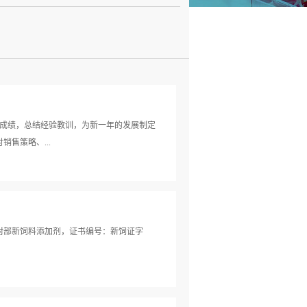
的成绩，总结经验教训，为新一年的发展制定
售策略、...
请了行业内的专家老师、销售精英和公司技
家授课和总经理赋能3部分。PART.02专
素、应激对蛋鸡饲料利用率的影响、预防缓解
村部新饲料添加剂，证书编号：新饲证字
鸡应激”主题授课2. 反刍动物瘤胃酸中毒主
系统营养防控技术措施”等3方面展开论
毒”主题授课PART.03与会领导赋能
销售工作赋能。蔡总重点分析了畜牧行业的未来趋