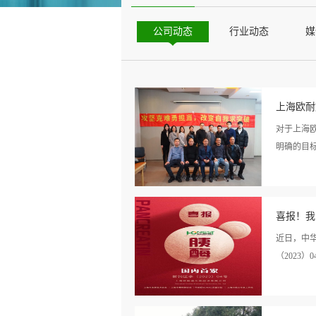
公司动态
行业动态
媒
上海欧耐
对于上海
明确的目标
看详
分享成功
情>>
喜报！我
术团队分享
家授课 
近日，中
蛋鸡应激的
（2023）
题授课来
述，从动物
看详
20242