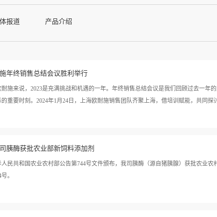
体报道
产品介绍
施年终销售总结会议胜利举行
欧耐施来说，2023是充满挑战和机遇的一年。年终销售总结会议是我们回顾过去一年
的重要时刻。2024年1月24日，上海欧耐施销售团队齐聚上海，借培训赋能，共同探讨销
经验，激励团队迎接未来的挑战。此次会议旨在分析行业趋势，探讨市场机遇。我们邀
司胰酶获批农业部新饲料添加剂
他们的独特见解和经验，为我们指引明确的发展方向。本次会议中包含主力产品培训、专
理论支撑1. 蛋鸡应激主题授课来自扬州大学的杨海明教授，从“引起蛋鸡应激的主要因
华人民共和国农业农村部公告第744号文件颁布，我司胰酶（源自猪胰腺）获批农业农
相关措施”等3方面，完整地就“蛋鸡应激”主题对与会人员展开授课。杨教授在进行“蛋
04号。
自扬州大学的王洪荣教授，从“瘤胃酸中毒的诱因、瘤胃酸中毒机制介绍、瘤胃酸中毒的
营养的角度出发，深入浅出地为参会人员介绍了瘤胃酸中毒这一主题。王教授在进行“酸中
024销售：“升级与蝶变”蔡青和总经理以：2024销售“升级与蝶变”为主题，为2024年