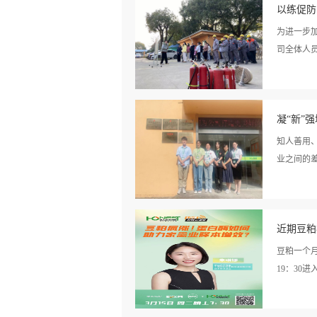
情>>
势、需求及
以练促防
为进一步
司全体人员
看详
引发火灾
情>>
凝“新”
生、疏散
现场，现
知人善用
汇报人员
业之间的差
的逃生行
水带，争
看详
监对此次
年7月，
情>>
平安安下
近期豆粕
月3日上
人）、本
豆粕一个月
响。同时
19：30
客户服务
别在技术
看详