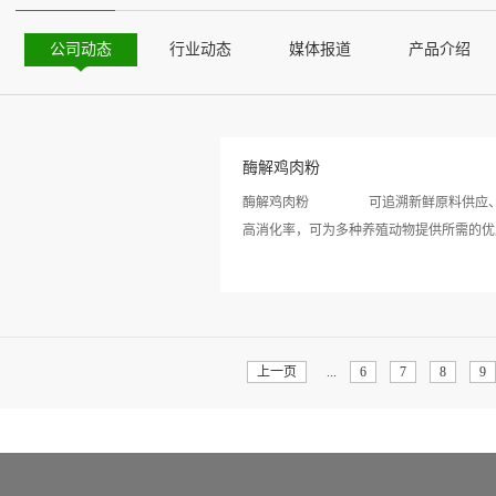
公司动态
行业动态
媒体报道
产品介绍
酶解鸡肉粉
酶解鸡肉粉 可追溯新鲜原料供应、冷
高消化率，可为多种养殖动物提供所需的优质
看详
等必需氨基酸。鸡肉粉中尤为丰富的钙、磷
情>>
动物、宠物伴侣、毛皮动物以及畜禽动物都
骨，这些禽类为100%通过检疫并批准屠宰
上一页
...
6
7
8
9
率；3、产品经过控温灭菌熟化，生产工序