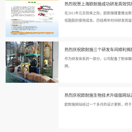
情>>
技术浅析》的报告。
热烈祝贺上海欧耐施成功研发高效饲
在2011年元旦到来之际，欧耐施隆重推
低脂肪的使用成本。历经两年时间研发而诞
看详
活高，稳定性好、酶解效果显著的特点。与市
情>>
热烈庆祝欧耐施三个研发车间顺利揭
后，公司研发团队经过广泛的调研和技术储
验室和动物试验基地，紧锣密鼓地开展各项
作为研发体系的一部分，公司配备了粉体酶
研发资金和研发力量加速项目进度，希望能
牌。
平、酶学特性等各项测试，进入动物试验阶
试验，获得脂肪酶的应用数据，并制定出应
看详
脂肪酶市场测试。欧耐施脂肪酶获得了试用
情>>
料价值，为企业带来了效益。公司的脂肪酶经
热烈庆祝欧耐施生物技术升级版网站
欧耐施网站经过一个多月的设计更新，终于
看详