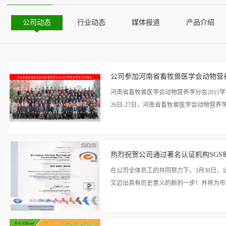
公司动态
行业动态
媒体报道
产品介绍
公司参加河南省畜牧兽医学会动物营养
河南省畜牧兽医学会动物营养学分会2011
26日-27日，河南省畜牧兽医学会动物营养
看详
术年会围绕着“精准营养与低碳养殖”的会
情>>
热烈祝贺公司通过著名认证机构SGS审
次学术报告，并与专家教授一起进行了积极
革、河南农业大学牧医工程学院书记程功鹏
在公司全体员工的共同努力下，3月30日，
技学院呙于明教授、谯仕彦教授、武汉工业
又迈出具有历史意义的新的一步！并将为市
的营养调控技术研究》、《猪饲料营养价值
兽医研究所李绍钰研究员、河南农业大学牧
看详
影响及脱除技术研究》、《2010年河南