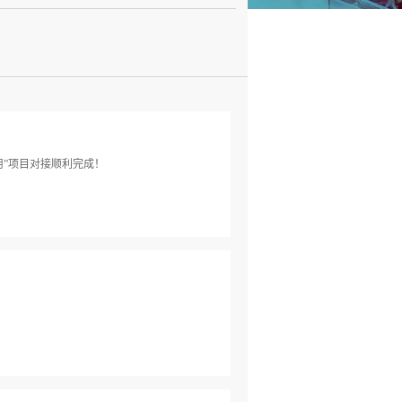
”项目对接顺利完成！