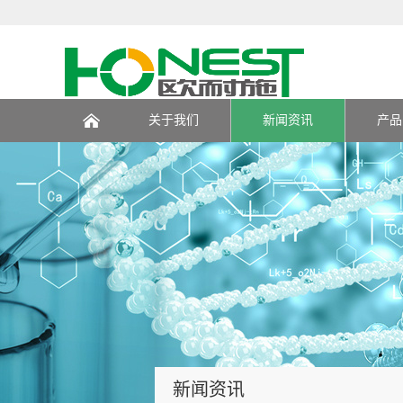
关于我们
新闻资讯
产品
页
新闻资讯