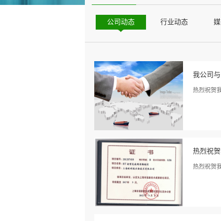
公司动态
行业动态
媒
我公司与
热烈祝贺
看详
情>>
热烈祝贺
热烈祝贺
看详