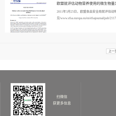
情>>
和十八届三中、四中全会精神，以邓小平理论
欧盟就评估动物营养使用的微生物量
加工商将把饲料中的小麦使用配比调到高。
有小麦替代玉米，因为在现货市场，玉米比
2011年3月25日，欧盟食品安全局就评
麦能提供更多蛋白质。分析师们表示，美国农
见/www.efsa.europa.eu/en/efsajournal/pub/211
底以前买家要适应着去使用更多小麦。美国农业
低于5月预估的9220万英亩。作为全球最大
看详
CBOT 7月玉米合约在周四触及每蒲式耳7.93
情>>
上一
扫微信
获更多信息