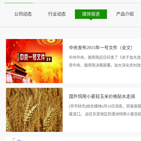
公司动态
行业动态
媒体报道
产品介绍
中央发布2015年一号文件（全文）
中共中央、国务院近日印发了《关于加大改
党中央、国务院决策部署，加大深化农村改革
看详
农村公共事业持续发展，农村社会和谐稳定
情>>
国外饲用小麦较玉米价格贴水走阔
高速增长转向中高速增长，如何在经济增速
生产成本快速攀升，大宗农产品价格普遍高
[世华财讯]综合媒体6月10日消息，贸
重大考 验。我国农业资源短缺，开发过度
度进口。 运往东亚地区的澳洲饲用小麦目前报
力，是必须应对的一个重大挑战。城乡资源
乡共同繁荣，是必须解决好的一个重大问题。
看详
为全党工作的重中之重，靠改革添动力，以
的美国新作玉米每吨报价也较澳洲小麦高出