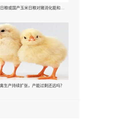
美产高粱日粮或国产玉米日粮对猪消化能和代谢能、回肠标准氨基酸消化率以及生产性能的影响
禽生产持续扩张，产能过剩还远吗？