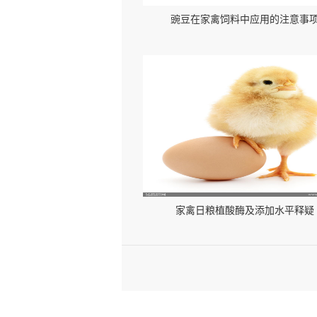
豌豆在家禽饲料中应用的注意事
家禽日粮植酸酶及添加水平释疑