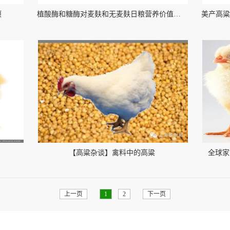
项
植酸酶和糖酶对麦麸和无麦麸日粮营养价值的提高及其对生长猪非淀粉多糖消化率的影响
【高粱杂谈】禽料中的高粱
全球家
上一页
1
2
下一页